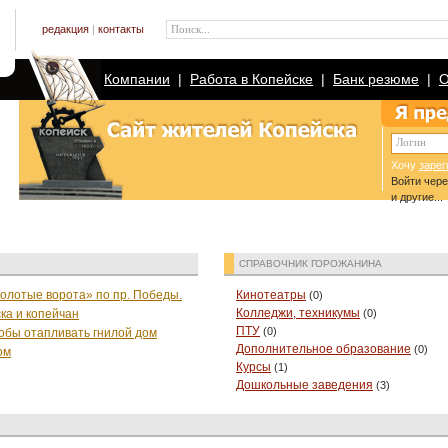
редакция
|
контакты
Поиск...
Компании
|
Работа в Копейске
|
Банк резюме
|
О
Логин
Хочу
зарег
Войти чер
и другие...
СПРАВОЧНИК ГОРОЖАНИНА
олотые ворота» по пр. Победы.
Кинотеатры
(0)
Колледжи, техникумы
ка и копейчан
(0)
ПТУ
(0)
тобы отапливать гнилой дом
Дополнительное образование
(0)
ом
Курсы
(1)
Дошкольные заведения
(3)